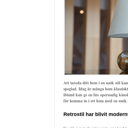
Att inreda ditt hem i en unik stil ka
speglad. Idag är många hem klassiskt 
ibland kan ge en lite opersonlig känsl
får komma in i ett hem med en unik s
Retrostil har blivit modern