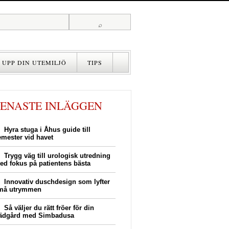
 UPP DIN UTEMILJÖ
TIPS
BELYSNING
HUS
VÄRME
SENASTE INLÄGGEN
RENOVERING
BADRUM
Hyra stuga i Åhus guide till
TIPS
emester vid havet
Trygg väg till urologisk utredning
ed fokus på patientens bästa
Innovativ duschdesign som lyfter
må utrymmen
Så väljer du rätt fröer för din
rädgård med Simbadusa