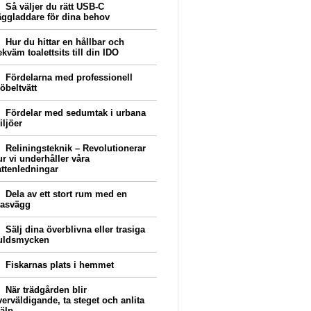
Så väljer du rätt USB-C
äggladdare för dina behov
Hur du hittar en hållbar och
kväm toalettsits till din IDO
Fördelarna med professionell
öbeltvätt
Fördelar med sedumtak i urbana
iljöer
Reliningsteknik – Revolutionerar
ur vi underhåller våra
attenledningar
Dela av ett stort rum med en
lasvägg
Sälj dina överblivna eller trasiga
uldsmycken
Fiskarnas plats i hemmet
När trädgården blir
verväldigande, ta steget och anlita
jälp