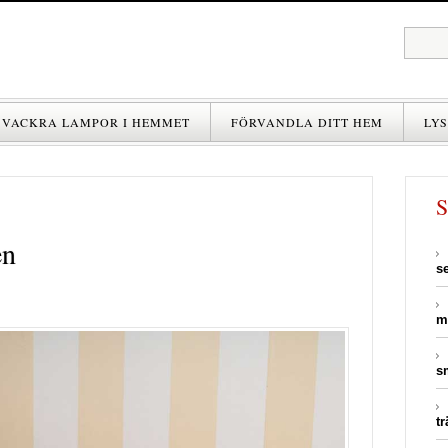
VACKRA LAMPOR I HEMMET
FÖRVANDLA DITT HEM
LYS
en
s
m
s
t