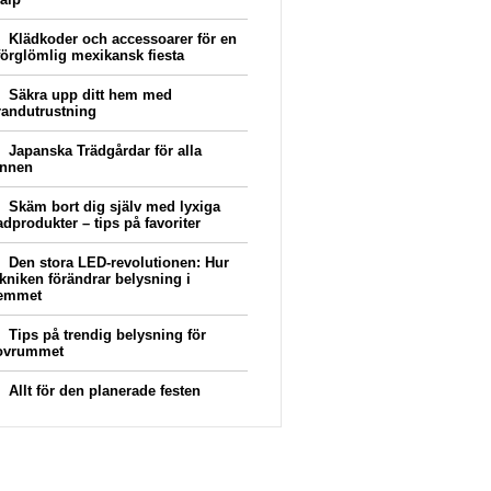
Klädkoder och accessoarer för en
förglömlig mexikansk fiesta
Säkra upp ditt hem med
randutrustning
Japanska Trädgårdar för alla
innen
Skäm bort dig själv med lyxiga
adprodukter – tips på favoriter
Den stora LED-revolutionen: Hur
ekniken förändrar belysning i
emmet
Tips på trendig belysning för
ovrummet
Allt för den planerade festen