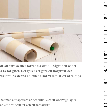
v
be
m
m
h
v
tt att förnya eller förvandla det till något helt annat.
 ta för givet. Det gäller att göra ett noggrant och
g
 resultat. Av denna anledning har vi samlat ett antal tips
g
et med att tapetsera är det alltid värt att överväga hjälp.
ö
n ett okej resultat och ett fantastiskt.
h