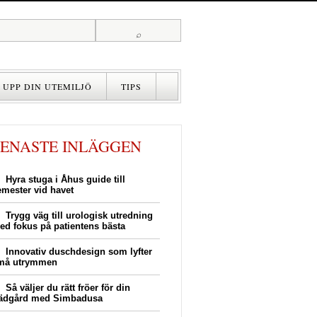
 UPP DIN UTEMILJÖ
TIPS
BELYSNING
HUS
VÄRME
SENASTE INLÄGGEN
RENOVERING
BADRUM
Hyra stuga i Åhus guide till
TIPS
emester vid havet
Trygg väg till urologisk utredning
ed fokus på patientens bästa
Innovativ duschdesign som lyfter
må utrymmen
Så väljer du rätt fröer för din
rädgård med Simbadusa