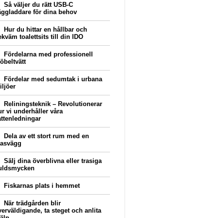
Så väljer du rätt USB-C
äggladdare för dina behov
Hur du hittar en hållbar och
kväm toalettsits till din IDO
Fördelarna med professionell
öbeltvätt
Fördelar med sedumtak i urbana
iljöer
Reliningsteknik – Revolutionerar
ur vi underhåller våra
attenledningar
Dela av ett stort rum med en
lasvägg
Sälj dina överblivna eller trasiga
uldsmycken
Fiskarnas plats i hemmet
När trädgården blir
verväldigande, ta steget och anlita
jälp