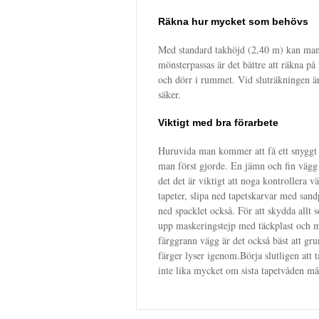
Räkna hur mycket som behövs
Med standard takhöjd (2,40 m) kan man r
mönsterpassas är det bättre att räkna på 
och dörr i rummet. Vid sluträkningen är d
säker.
Viktigt med bra förarbete
Huruvida man kommer att få ett snyggt r
man först gjorde. En jämn och fin vägg
det det är viktigt att noga kontrollera v
tapeter, slipa ned tapetskarvar med sand
ned spacklet också. För att skydda allt
upp maskeringstejp med täckplast och m
färggrann vägg är det också bäst att gr
färger lyser igenom.Börja slutligen att t
inte lika mycket om sista tapetvåden mås