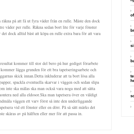
o
äkna på att få ut fyra våder från en rulle. Måste den dock
tre våder per rulle. Räkna sedan bort lite för varje fönster
b
et dock alltid bäst att köpa en rulle extra bara för att vara
s
b
esultat kommer till stor del bero på hur gediget förarbete
 kommer lägga grunden för ett bra tapetseringsarbete och
äggarnas skick innan.Detta inkluderar att ta bort lösa alla
t
h
papper, spackla eventuella skarvar i väggen och sedan slipa
 som inte ska målas ska man också vara noga med att sätta
ontera ned alla eldosor.Ska man tapetsera över en väldigt
s
undmåla väggen ett varv först så inte den underliggande
apetsera vid ett fönster eller en dörr. På så sätt märks det
te skäras av på hälften eller mer för att passa in.